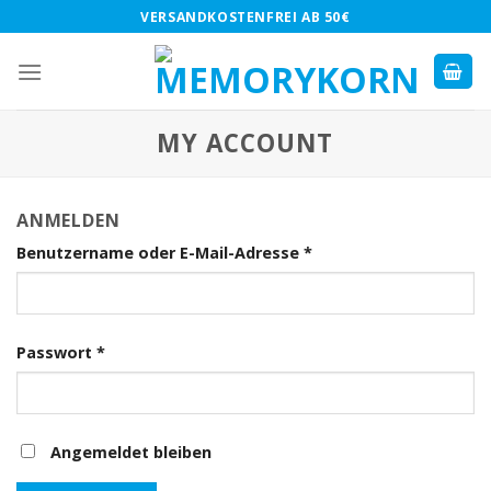
Skip
VERSANDKOSTENFREI AB 50€
to
content
MY ACCOUNT
ANMELDEN
Benutzername oder E-Mail-Adresse
*
Passwort
*
Angemeldet bleiben